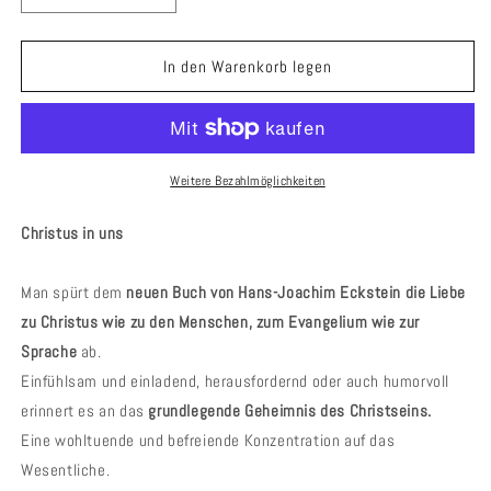
die
die
Menge
Menge
für
für
In den Warenkorb legen
Das
Das
vergessene
vergessene
Geheimnis
Geheimnis
Weitere Bezahlmöglichkeiten
Christus in uns
Man spürt dem
neuen Buch von Hans-Joachim Eckstein die Liebe
zu Christus wie zu den Menschen, zum Evangelium wie zur
Sprache
ab.
Einfühlsam und einladend, herausfordernd oder auch humorvoll
erinnert es an das
grundlegende Geheimnis des Christseins.
Eine wohltuende und befreiende Konzentration auf das
Wesentliche.