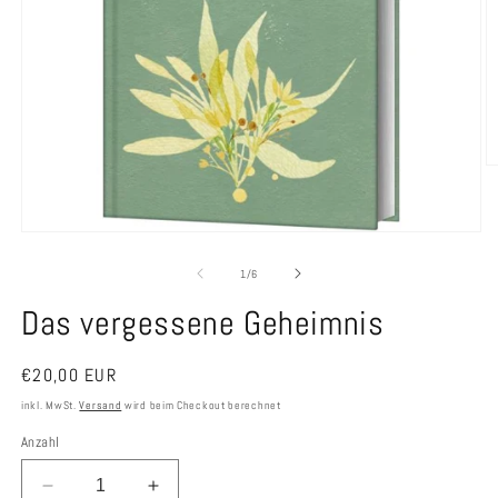
M
2
in
M
Medien
ö
1
in
von
1
/
6
Modal
öffnen
Das vergessene Geheimnis
Normaler
€20,00 EUR
Preis
inkl. MwSt.
Versand
wird beim Checkout berechnet
Anzahl
Verringere
Erhöhe