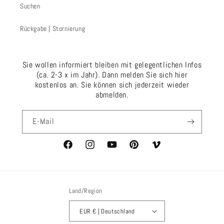
Suchen
Rückgabe | Stornierung
Sie wollen informiert bleiben mit gelegentlichen Infos
(ca. 2-3 x im Jahr). Dann melden Sie sich hier
kostenlos an. Sie können sich jederzeit wieder
abmelden.
E-Mail
https://www.facebook.com/eckstein.hans.joachim/Face
https://www.instagram.com/eckstein.hans.joac
https://www.youtube.com/@ecksteinha
https://www.pinterest.de/eckste
Vimeo
Land/Region
EUR € | Deutschland