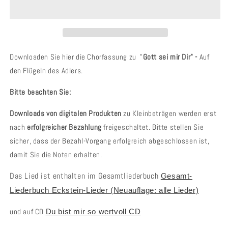
sei
sei
mir
mir
dir
dir
-
-
Auf
Auf
den
den
Downloaden Sie hier die Chorfassung zu "
Gott sei mir Dir" -
Auf
Flügeln
Flügeln
den Flügeln des Adlers.
des
des
Adlers
Adlers
Bitte beachten Sie:
(Chor)
(Chor)
Hans-
Hans-
Downloads von digitalen Produkten
zu Kleinbeträgen werden erst
Joachim
Joachim
nach
erfolgreicher Bezahlung
freigeschaltet. Bitte stellen Sie
Eckstein
Eckstein
sicher, dass der Bezahl-Vorgang erfolgreich abgeschlossen ist,
damit Sie die Noten erhalten.
Das Lied ist enthalten im Gesamtliederbuch
Gesamt-
Liederbuch Eckstein-Lieder (Neuauflage: alle Lieder)
und auf CD
Du bist mir so wertvoll CD