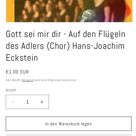
Medien
1
Gott sei mir dir - Auf den Flügeln
in
Modal
öffnen
des Adlers (Chor) Hans-Joachim
Eckstein
Normaler
€1,00 EUR
Preis
inkl. MwSt.
Versand
wird beim Checkout berechnet
Anzahl
Verringere
Erhöhe
die
die
Menge
Menge
für
für
In den Warenkorb legen
Gott
Gott